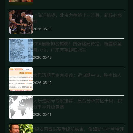
上海迎挑战，北京力争终止三连胜，新核心亮
相
2026-05-13
CBA最新排名揭晓！四强格局待定，新疆滑至
第八位，广东有望蝉联冠军
2026-05-12
大乐透期号专家推荐：近18期中16，胜率惊人
2026-05-12
大乐透期号专家推荐：质合分析前区十码，积
分争夺升级竞赛
2026-05-11
“锡安因背伤赛季提前结束，詹姆斯与杜兰特领