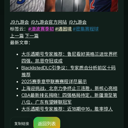
J9九游会
j9九游会官方网站
j9九游会
标签云：
#澳波赛季初
#遇困境
#密集赛程球
上一篇
下一篇
最新文章：
大乐透期号专家推荐：鲁尼看好英格兰进世界杯
四强，凯恩夺冠或成
BlacklistedDLC引争议：专家质合分析前区十码
推荐
2025赛季意甲联赛赛程详尽展示
上海迎挑战，北京力争终止三连胜，新核心亮相
CBA最新排名揭晓！四强格局待定，新疆滑至第
八位，广东有望蝉联冠军
大乐透期号专家推荐：近18期中16，胜率惊人
返回列表
复制链接