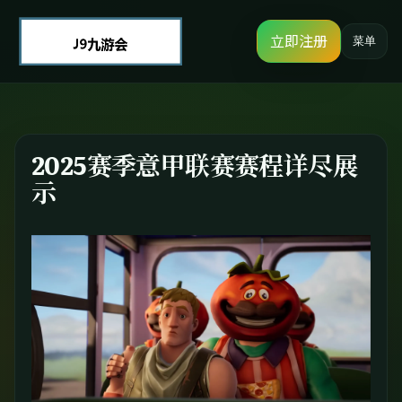
立即注册
菜单
2025赛季意甲联赛赛程详尽展
示