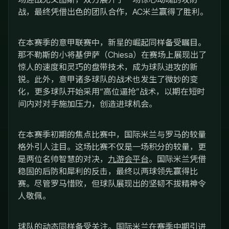
战，最终凭借出色的团队合作，AC米兰赢得了胜利。
在本赛季的意甲联赛中，新星的崛起同样备受瞩目。
那不勒斯的小将基伊萨（Chiesa）在赛场上展现出了
惊人的速度和灵巧的盘带技术，成为球队进攻的新
锐。此外，意甲诸多球队的战术也发生了微妙的变
化，更多球队开始采用“高位逼抢”战术，以期在短时
间内对对手施加压力，创造进球机会。
在本赛季初期的焦点比赛中，国际米兰与罗马的较量
格外引人注目。这场比赛不仅是一场积分的较量，更
是两位名帅智慧的对决，
九游会平台
。国际米兰凭借
稳固的后防和犀利的反击，最终以两球领先赢得比
赛。尽管罗马惜败，但球队展现出的坚韧不拔精神令
人敬佩。
球队的动态同样备受关注。国际米兰在赛季中期引进