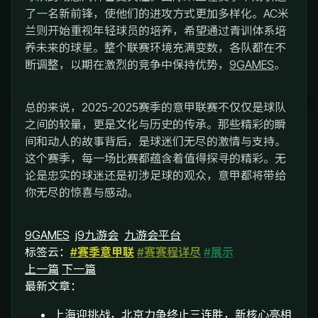
了一名新前锋，使他们的进攻方式更加多样化。AC米
兰则开始重视年轻球员的培养，希望通过青训体系培
养未来的球星。整个联赛环境充满变数，各队都在不
断调整，以期在激烈的竞争中保持优势，
9GAMES
。
总的来说，2025-2025赛季的意甲联赛不仅仅是球队
之间的较量，更是文化与历史的传承。那些精彩的瞬
间和动人的故事背后，是球迷们无尽的激情与支持。
这个赛季，每一场比赛都蕴含着值得探寻的精彩。无
论是忠实的球迷还是初涉足球的观众，意甲都将带给
你无尽的惊喜与感动。
9GAMES
j9九游会
九游会平台
标签云：
#赛季意甲联
#赛赛程详尽
#展示
上一篇
下一篇
最新文章：
上海迎挑战，北京力争终止三连胜，新核心亮相