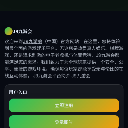
J9九游会
欢迎来到
J9九游会
（中国）官方网站！在这里，您将体验
到最全面的游戏娱乐平台。无论您是热爱真人娱乐、棋牌游
戏，还是追求刺激的电子老虎机与体育竞猜，J9九游会都
能满足您的需求。我们致力于为全球玩家提供一个安全、公
平、便捷的游戏环境，确保每位玩家都能享受无与伦比的在
线互动体验。 J9九游会平台简介 J9九游会
用户入口
立即注册
登录账号