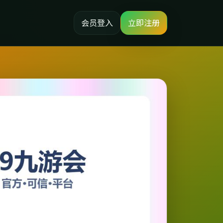
会员登入
立即注册