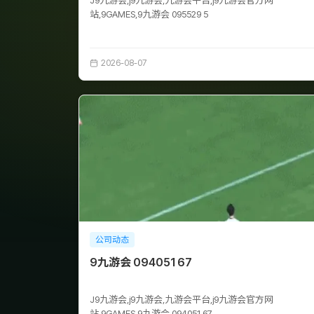
J9九游会,j9九游会,九游会平台,j9九游会官方网
站,9GAMES,9九游会 095529 5
2026-08-07
公司动态
9九游会 094051 67
J9九游会,j9九游会,九游会平台,j9九游会官方网
站,9GAMES,9九游会 094051 67