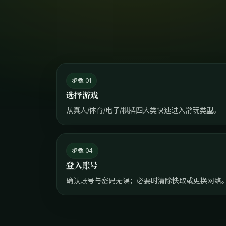
步骤 01
选择游戏
从真人/体育/电子/棋牌四大类快速进入常玩类型。
步骤 04
登入账号
确认账号与密码无误；必要时清除快取或更换网络