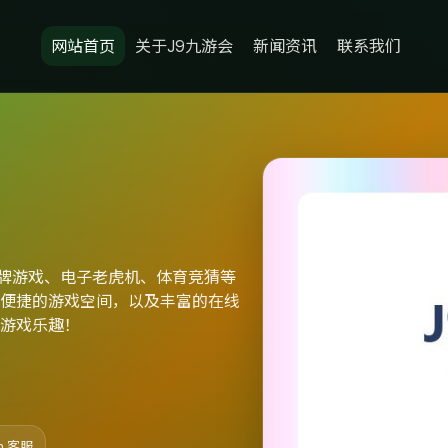
网站首页
关于J9九游会
新闻资讯
联系我们
棋牌游戏、电子老虎机、体育竞猜等
便捷的游戏空间，以及丰富的在线
游戏乐趣！
h 客服