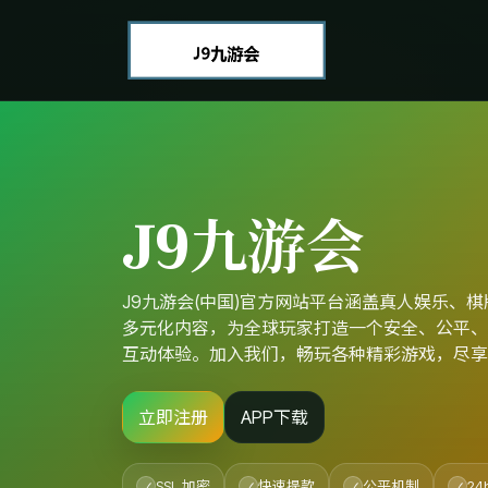
J9九游会
J9九游会(中国)官方网站平台涵盖真人娱乐、
多元化内容，为全球玩家打造一个安全、公平、
互动体验。加入我们，畅玩各种精彩游戏，尽享
立即注册
APP下载
SSL 加密
快速提款
公平机制
24