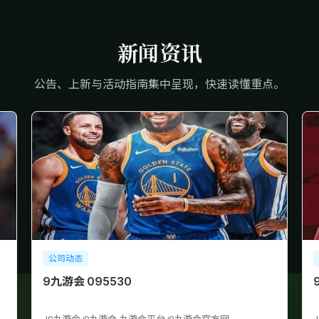
新闻资讯
公告、上新与活动指南集中呈现，快速读懂重点。
公司动态
9九游会 095530