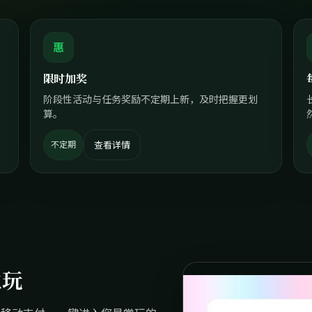
惠
限时加奖
阶段性活动与任务奖励不定期上新，及时把握更划
算。
不定期
查看详情
地玩