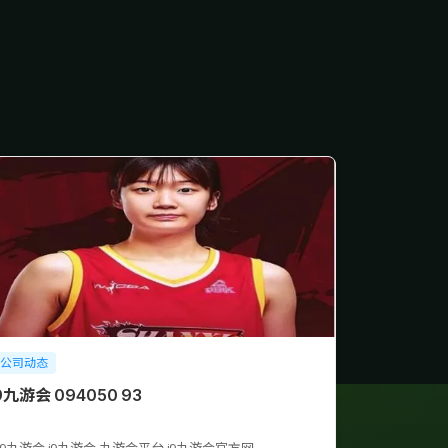
公司动态
9九游会 094050 93