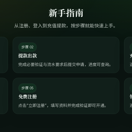
新手指南
从注册、登入到充值提款，按步骤就能快速上手。
步骤 02
提款出款
完成必要验证与流水要求后提交申请，进度可查询。
步骤 05
免费注册
。
点击“立即注册”，填写资料并完成验证即可开通。