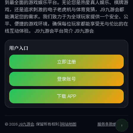
到最全面的游戏娱乐平台。无论您是热爱真人娱乐、棋牌游
戏，还是追求刺激的电子老虎机与体育竞猜，J9九游会都
能满足您的需求。我们致力于为全球玩家提供一个安全、公
平、便捷的游戏环境，确保每位玩家都能享受无与伦比的在
线互动体验。 J9九游会平台简介 J9九游会
用户入口
立即注册
登录账号
下载 APP
© 2026
J9九游会
. 保留所有权利.|
网站地图
服务条款
缓存政策
↑