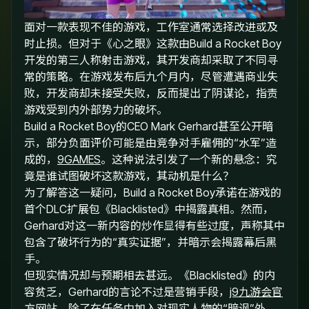
面对一款表现不佳的游戏，工作室通常选择改进或及
时止损。但对于《心之眼》这款由Build a Rocket Boy
开发的第三人称射击游戏，其开发商却采取了不同寻
常的策略。在游戏发布后九个月内，尽管遭遇商业失
败，开发商却未接受失败，反而提出了阴谋论，指责
游戏受到内外部势力的破坏。
Build a Rocket Boy的CEO Mark Gerhard甚至公开暗
示，部分负面评价可能是由竞争对手雇佣的“水军”造
成的，
9GAMES
。这种说法引发了一个新的悬念：究
竟是谁试图破坏这款游戏，其动机是什么？
为了解答这一疑问，Build a Rocket Boy承诺在游戏的
首个DLC扩展包《Blacklisted》中揭露真相。然而，
Gerhard对这一新内容的炒作显得有些过度，声称其中
包含了破坏行为的“真实证据”，并暗示会揭露幕后黑
手。
但现实情况却与预期相去甚远。《Blacklisted》的内
容贫乏，Gerhard的言论不过是营销手段，
j9九游会官
方网站
。除了在任务中加入对现实人物的“暗讽”外，