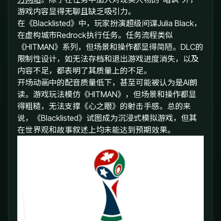
游戏内容显得无聊且缺乏吸引力。
在《Blacklisted》中，玩家扮演超级间谍Julia Black，
在虚构城市Redrock执行任务。任务流程类似
《HITMAN》系列，但场景和操作都显得简陋。DLC的
限制性设计，如无法存档和退出游戏进度消失，以及
内容不足，都表明了其质量上的不足。
开场动画中的配音质量低下，甚至可能被认为是AI朗
读。游戏玩法模仿《HITMAN》，但场景和操作都显
得粗糙，无法支撑《心之眼》的射击手感。总的来
说，《Blacklisted》试图成为沉浸式模拟游戏，但其
在世界观和故事叙述上均未能达到预期效果。