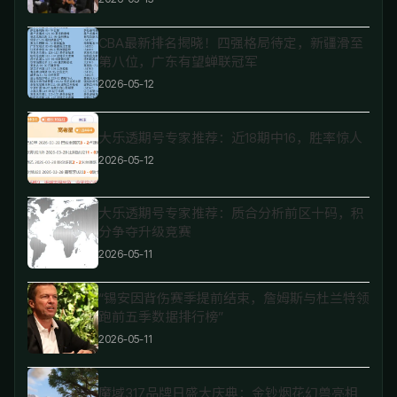
CBA最新排名揭晓！四强格局待定，新疆滑至
第八位，广东有望蝉联冠军
2026-05-12
大乐透期号专家推荐：近18期中16，胜率惊人
2026-05-12
大乐透期号专家推荐：质合分析前区十码，积
分争夺升级竞赛
2026-05-11
“锡安因背伤赛季提前结束，詹姆斯与杜兰特领
跑前五季数据排行榜”
2026-05-11
魔域317品牌日盛大庆典：金钞烟花幻兽亮相