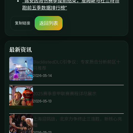
“锡安因背伤赛季提前结束，詹姆斯与杜兰特领
跑前五季数据排行榜”
返回列表
复制链接
最新资讯
BlacklistedDLC引争议：专家质合分析前区十
码推荐
2026-05-14
2025赛季意甲联赛赛程详尽展示
2026-05-13
上海迎挑战，北京力争终止三连胜，新核心亮
相
2026-05-13